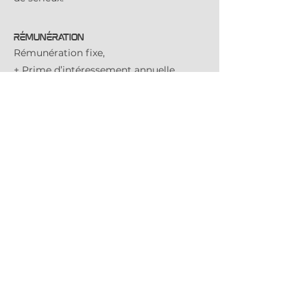
Rémunération
Rémunération fixe,
+ Prime d’intéressement annuelle,
+ Plan d’épargne entreprise,
+ Panier repas et ticket restaurant,
+ Participation employeur au titre de
transport,
+ Complémentaire santé et prévoyance
retraite,
+ Séminaires et team buildings
réguliers pour renforcer l’esprit
d’équipe,
+ Télétravail possible (1 à 2 jours par
semaine)
+ Véhicule de société si les
déplacements professionnels le