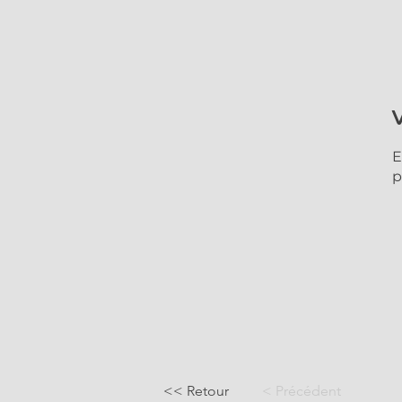
E
p
<< Retour
< Précédent