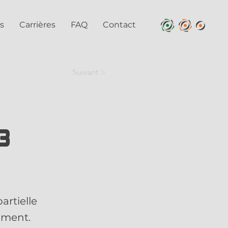
s
Carrières
FAQ
Contact
Suivant >
B
artielle
iment.