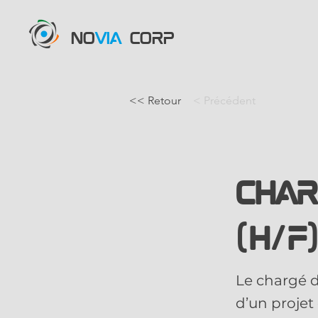
NO
VIA
CORP
<< Retour
< Précédent
Char
(H/F
Le chargé d
d’un projet