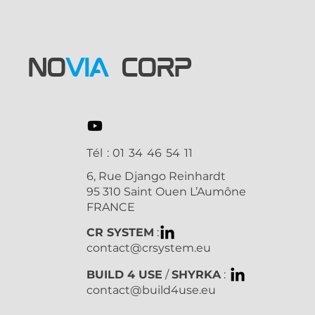
NO
VIA
CORP
Tél : 01 34 46 54 11
6, Rue Django Reinhardt
95 310 Saint Ouen L’Aumône
FRANCE
CR SYSTEM
:
contact@crsystem.eu
BUILD 4 USE
/
SHYRKA
:
contact@build4use.eu